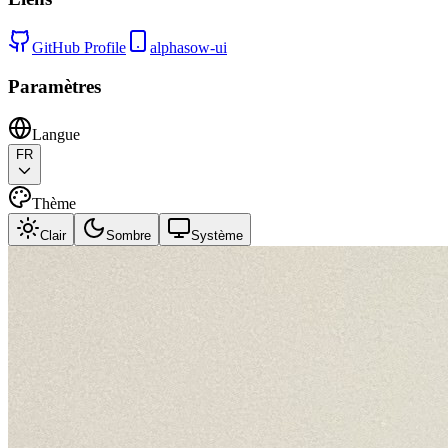
GitHub Profile
alphasow-ui
Paramètres
Langue
FR
Thème
Clair
Sombre
Système