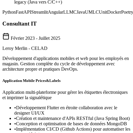
legacy (Java vers C/C++)
Python
FastAPI
Streamlit
Angular
LLM
C
Java
UML
CUnit
Docker
Poetr
Consultant IT
Février 2023 - Juillet 2025
Leroy Merlin - CELAD
Développement d'applications mobiles et web pour les employés en
magasin. Gestion complète du cycle de développement avec
architecture propre et pratiques DevOps.
Application Mobile Prices&Labels
Application multi-plateforme pour gérer les étiquettes électroniques
et imprimer la signalétique
•
Développement Flutter en étroite collaboration avec le
designer UI/UX
•
Création et maintenance d'APIs RESTful (Java Spring Boot)
•
Conception et optimisation de bases de données MongoDB
•
Implémentation CI/CD (Github Actions) pour automatiser les